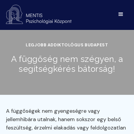
LEGJOBB ADDIKTOLÓGUS BUDAPEST
A függőség nem szégyen, a
segítségkérés bátorság!
A függőségek nem gyengeségre vagy
jellemhibára utalnak, hanem sokszor egy belső
feszültség, érzelmi elakadás vagy feldolgozatlan