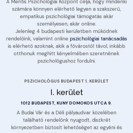
A Mentis Pszichológiai Központ célja, hogy mindenki
számára könnyen elérhető legyen a szakszerű,
empatikus pszichológiai támogatás akár
személyesen, akár online.
Jelenleg 4 budapesti kerületben működnek
rendelőink, valamint online
pszichológiai tanácsadás
is elérhető azoknak, akik a fővárostól távol, inkább
otthonuk meghitt kényelmében szeretnének
pszichológushoz fordulni.
PSZICHOLÓGUS BUDAPEST 1. KERÜLET
I. kerület
1012 BUDAPEST, KUNY DOMOKOS UTCA 9.
A Budai Vár és a Déli pályaudvar közelében
található rendelőnk nyugodt, diszkrét
környezetben biztosít lehetőséget az egyéni és