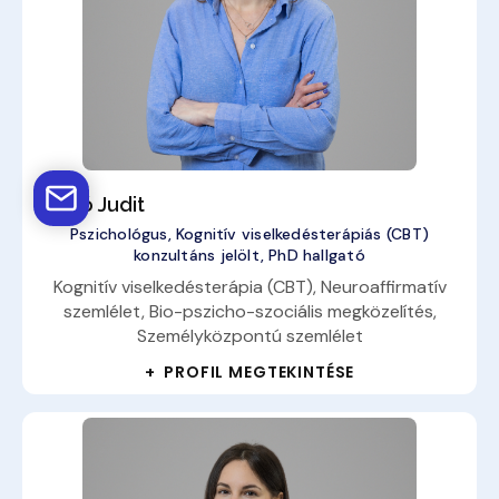
Arató Judit
Pszichológus, Kognitív viselkedésterápiás (CBT)
konzultáns jelölt, PhD hallgató
Kognitív viselkedésterápia (CBT), Neuroaffirmatív
szemlélet, Bio-pszicho-szociális megközelítés,
Személyközpontú szemlélet
+ PROFIL MEGTEKINTÉSE