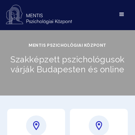
MENTIS PSZICHOLÓGIAI KÖZPONT
Szakképzett pszichológusok
várják Budapesten és online