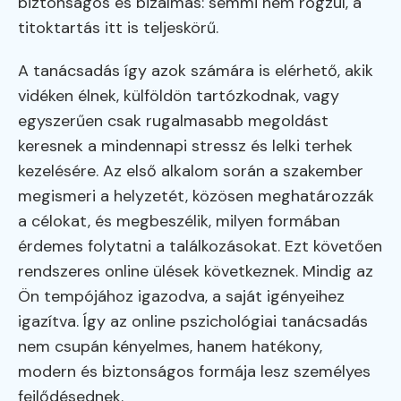
biztonságos és bizalmas: semmi nem rögzül, a
titoktartás itt is teljeskörű.
A tanácsadás így azok számára is elérhető, akik
vidéken élnek, külföldön tartózkodnak, vagy
egyszerűen csak rugalmasabb megoldást
keresnek a mindennapi stressz és lelki terhek
kezelésére. Az első alkalom során a szakember
megismeri a helyzetét, közösen meghatározzák
a célokat, és megbeszélik, milyen formában
érdemes folytatni a találkozásokat. Ezt követően
rendszeres online ülések következnek. Mindig az
Ön tempójához igazodva, a saját igényeihez
igazítva. Így az online pszichológiai tanácsadás
nem csupán kényelmes, hanem hatékony,
modern és biztonságos formája lesz személyes
fejlődésednek.