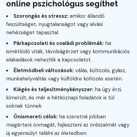
online pszichológus segíthet
Szorongás és stressz:
amikor állandó
feszültséget, nyugtalanságot vagy alvási
nehézséget tapasztal.
Párkapcsolati és családi problémák:
ha
ismétlődő viták, távolságérzet vagy kommunikációs
elakadások nehezítik a kapcsolatot.
Életmódbeli változások:
válás, költözés, gyász,
munkahelyváltás vagy külföldre költözés esetén.
Kiégés és teljesítménykényszer:
ha úgy érzi,
kimerült, és már a hétköznapi feladatok is túl
soknak tűnnek.
Önismereti célok:
ha szeretné jobban
megérteni önmagát, fejleszteni az önbizalmát vagy
új egyensúlyt találni az életedben.