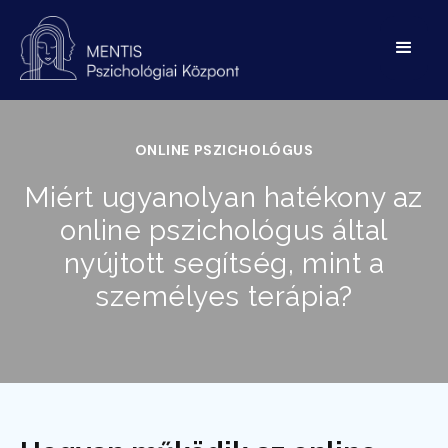
ONLINE PSZICHOLÓGUS
Miért ugyanolyan hatékony az
online pszichológus által
nyújtott segítség, mint a
személyes terápia?