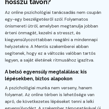
hosszú távon?
Az online pszichológiai tanácsadás nem csupán
egy-egy beszélgetésről szól. Folyamatos
önismereti útról, amelyben megtanulja jobban
érteni önmagát, kezelni a stresszt, és
kiegyensúlyozottabban reagálni a mindennapi
helyzetekre. A Mentis szakemberei abban
segítenek, hogy ez a változás valóban tartós
legyen, a saját életének ritmusához igazítva.
A belső egyensúly megtalálása: kis
lépésekben, biztos alapokon
A pszichológiai munka nem verseny, hanem
folyamat. Az online térben is lehetősége van
apró, de következetes lépéseket tenni a lelki
egyensúlyodért. A szakember támogatásával új