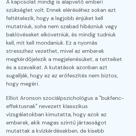
A kapcsolat mindig is alapvető emberi
szükséglet volt. Ennek eléréséhez sokan azt
feltételezik, hogy a legjobb énjüket kell
mutatniuk, soha nem szabad hibázniuk vagy
baklövéseket elkövetniük, és mindig tudniuk
kell, mit kell mondaniuk. Ez a nyomás
stresszhez vezethet, mivel az emberek
megkérdőjelezik a megjelenésüket, a tetteiket
és a szavaikat. A kutatások azonban azt
sugallják, hogy ez az erőfeszítés nem biztos,
hogy megéri.
Elliot Aronson szociálpszichológus a "bukfenc-
effektusnak" nevezett klasszikus
vizsgálatokban kimutatta, hogy azok az
emberek, akik magas szintű jártasságot
mutattak a kvízkérdésekben, de kisebb