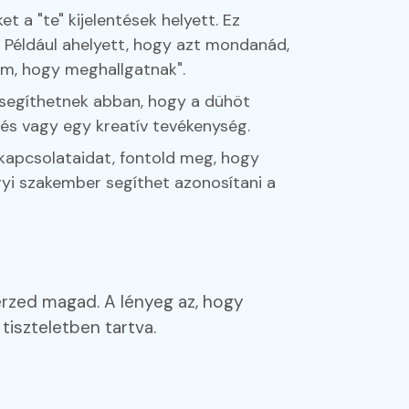
t a "te" kijelentések helyett. Ez
. Például ahelyett, hogy azt mondanád,
em, hogy meghallgatnak".
segíthetnek abban, hogy a dühöt
tés vagy egy kreatív tevékenység.
 kapcsolataidat, fontold meg, hogy
yi szakember segíthet azonosítani a
érzed magad. A lényeg az, hogy
iszteletben tartva.