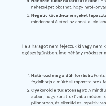
Nehezen tudsz határokat szabni:
Ha 
nehézséget okozhat, hogy hatékonyan 
Negatív következményeket tapasztal
mindennapi életed, az annak a jele l
Ha a haragot nem fejezzük ki vagy nem 
egészségünkben. Íme néhány módszer a
Határozd meg a düh forrását:
Fonto
foglalhatja a múltbeli tapasztalatok f
Gyakorold a tudatosságot:
A mindful
abban, hogy konstruktívabb módon reag
pillanatban, és elkerüld az impulzív rea