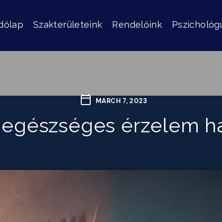
dőlap
Szakterületeink
Rendelőink
Pszichológ
MARCH 7, 2023
 egészséges érzelem ha 