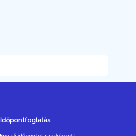
Időpontfoglalás
Foglalj időpontot szakképzett