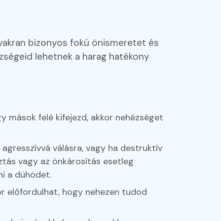
gyakran bizonyos fokú önismeretet és
ézségeid lehetnek a harag hatékony
y mások felé kifejezd, akkor nehézséget
gresszívvá válásra, vagy ha destruktív
sztás vagy az önkárosítás esetleg
ni a dühödet.
or előfordulhat, hogy nehezen tudod