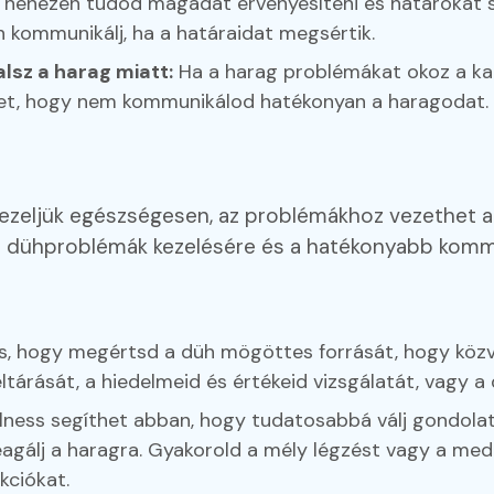
nehezen tudod magadat érvényesíteni és határokat 
kommunikálj, ha a határaidat megsértik.
sz a harag miatt:
Ha a harag problémákat okoz a kap
ehet, hogy nem kommunikálod hatékonyan a haragodat.
kezeljük egészségesen, az problémákhoz vezethet a
 dühproblémák kezelésére és a hatékonyabb komm
s, hogy megértsd a düh mögöttes forrását, hogy közve
eltárását, a hiedelmeid és értékeid vizsgálatát, vagy a
ness segíthet abban, hogy tudatosabbá válj gondolata
álj a haragra. Gyakorold a mély légzést vagy a medit
kciókat.