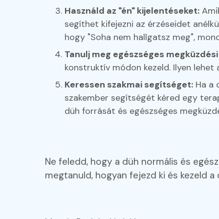
Használd az "én" kijelentéseket:
Amik
segíthet kifejezni az érzéseidet anél
hogy "Soha nem hallgatsz meg", mond
Tanulj meg egészséges megküzdési 
konstruktív módon kezeld. Ilyen lehet
Keressen szakmai segítséget:
Ha a d
szakember segítségét kéred egy tera
düh forrását és egészséges megküzdési
Ne feledd, hogy a düh normális és egés
megtanuld, hogyan fejezd ki és kezeld 