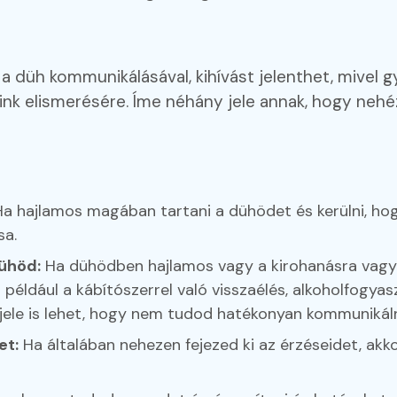
 düh kommunikálásával, kihívást jelenthet, mivel 
ink elismerésére. Íme néhány jele annak, hogy neh
a hajlamos magában tartani a dühödet és kerülni, hog
sa.
ühöd:
Ha dühödben hajlamos vagy a kirohanásra vagy a
például a kábítószerrel való visszaélés, alkoholfogya
 jele is lehet, hogy nem tudod hatékonyan kommunikál
et:
Ha általában nehezen fejezed ki az érzéseidet, akk