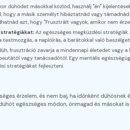
or dühödet másokkal közlöd, használj "én" kijelentéseke
kül, hogy a másik személyt hibáztatnád vagy támadnád
hatnád azt, hogy "Frusztrált vagyok, amikor nem érz
stratégiákat:
Az egészséges megküzdési stratégiák 
 a testmozgás, a naplóírás, a barátokkal való beszélge
üh, frusztráció zavarja a mindennapi életedet vagy a
peutától vagy tanácsadótól. Egy mentális egészségüg
 stratégiákat fejleszteni.
zséges érzelem, és nem baj, ha időnként dühösnek 
a dühöt egészséges módon, önmagad és másokat is t