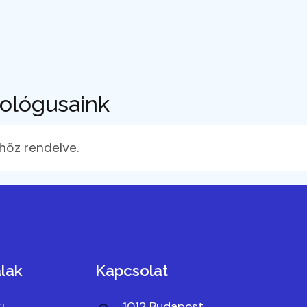
hológusaink
höz rendelve.
lak
Kapcsolat
1012 Budapest