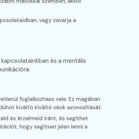
szabni másokkal szemben, akkor
csolataidban, vagy zavarja a
 kapcsolatainkban és a mentális
unikációra:
tlenül foglalkozhass vele. Ez magában
 dühöt kiváltó kiváltó okok azonosítását.
id és érzelmeid iránt, és segíthet
ációt, hogy segítsen jelen lenni a