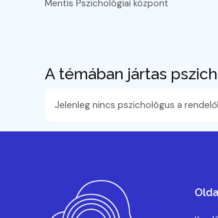
Mentis Pszichológiai központ
A témában jártas pszic
Jelenleg nincs pszichológus a rendelő
Olda